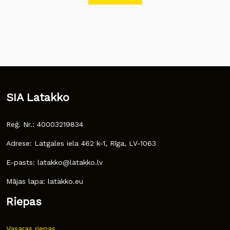
SIA Latakko
Reģ. Nr.: 40003219834
Adrese: Latgales iela 462 k-1, Rīga, LV-1063
E-pasts: latakko@latakko.lv
Mājas lapa: latakko.eu
Riepas
Vasaras riepas