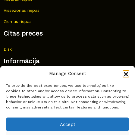
Vissezonas riepas
Ziemas riepas
Citas preces
Diski
Informācija
Manage Consent
Jaunumi
To provide the best experiences, we use technologies like
Bieži uzdoti jautājumi
cookies to store and/or access device information. Consenting to
these technologies will allow us to process data such as browsing
Kur pirkt?
behavior or unique IDs on this site. Not consenting or withdrawing
consent, may adversely affect certain features and functions.
Sīkdatņu politika
Accept