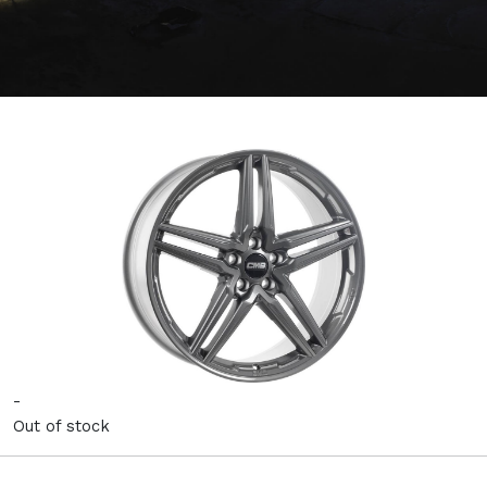
-
Out of stock