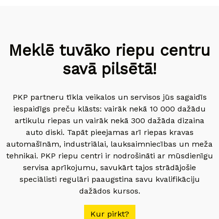
Meklē tuvāko riepu centru
savā pilsētā!
PKP partneru tīkla veikalos un servisos jūs sagaidīs
iespaidīgs preču klāsts: vairāk nekā 10 000 dažādu
artikulu riepas un vairāk nekā 300 dažāda dizaina
auto diski. Tapāt pieejamas arī riepas kravas
automašīnām, industriālai, lauksaimniecības un meža
tehnikai. PKP riepu centri ir nodrošināti ar mūsdienīgu
servisa aprīkojumu, savukārt tajos strādājošie
speciālisti regulāri paaugstina savu kvalifikāciju
dažādos kursos.
Kur pirkt?