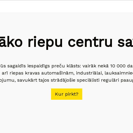
āko riepu centru sav
jūs sagaidīs iespaidīgs preču klāsts: vairāk nekā 10 000 
 arī riepas kravas automašīnām, industriālai, lauksaimnie
jumu, savukārt tajos strādājošie speciālisti regulāri paau
Kur pirkt?