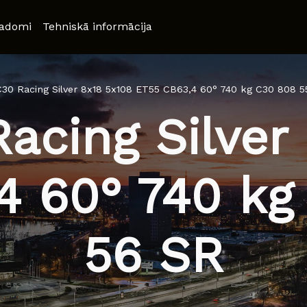
adomi
Tehniskā informācija
30 Racing Silver 8x18 5x108 ET55 CB63,4 60° 740 kg C30 808 5
cing Silver
4 60° 740 kg
56 SR