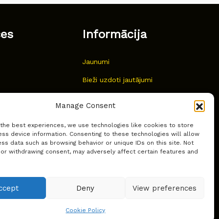
ces
Informācija
Jaunumi
Bieži uzdoti jautājumi
Kur pirkt?
Manage Consent
Sīkdatņu politika
 the best experiences, we use technologies like cookies to store
ss device information. Consenting to these technologies will allow
ss data such as browsing behavior or unique IDs on this site. Not
 or withdrawing consent, may adversely affect certain features and
ccept
Deny
View preferences
Cookie Policy