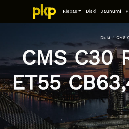
Riepas
Diski
Jaunumi
P
Diski
CMS C
CMS C30 Ra
ET55 CB63,