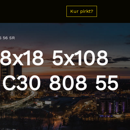
Kur pirkt?
5 56 SR
 8x18 5x108
 C30 808 55