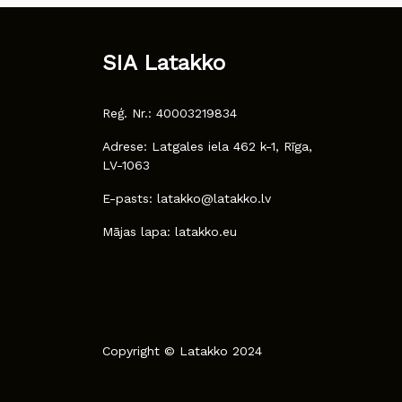
SIA Latakko
Reģ. Nr.: 40003219834
Adrese: Latgales iela 462 k-1, Rīga,
LV-1063
E-pasts: latakko@latakko.lv
Mājas lapa: latakko.eu
Copyright © Latakko 2024