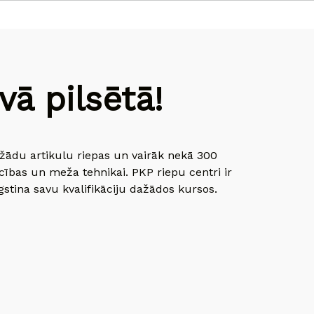
ā pilsētā!
dažādu artikulu riepas un vairāk nekā 300
cības un meža tehnikai. PKP riepu centri ir
gstina savu kvalifikāciju dažādos kursos.