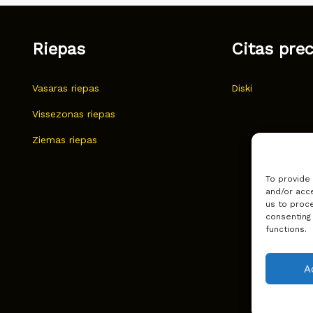
Riepas
Citas pre
Vasaras riepas
Diski
Vissezonas riepas
Ziemas riepas
To provide
and/or acce
us to proce
consenting
functions.
A