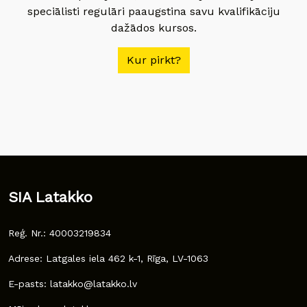
speciālisti regulāri paaugstina savu kvalifikāciju
dažādos kursos.
Kur pirkt?
SIA Latakko
Reģ. Nr.: 40003219834
Adrese: Latgales iela 462 k-1, Rīga, LV-1063
E-pasts: latakko@latakko.lv