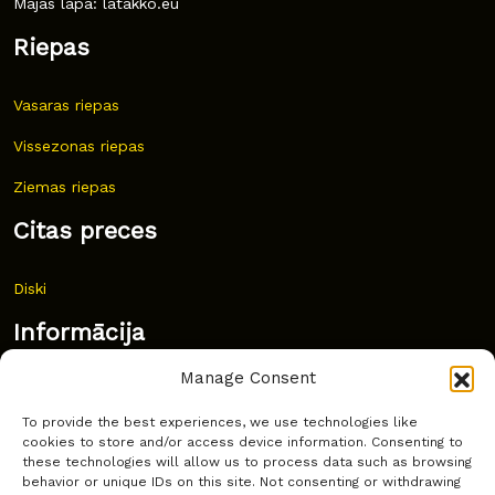
Mājas lapa: latakko.eu
Riepas
Vasaras riepas
Vissezonas riepas
Ziemas riepas
Citas preces
Diski
Informācija
Manage Consent
Jaunumi
To provide the best experiences, we use technologies like
Bieži uzdoti jautājumi
cookies to store and/or access device information. Consenting to
these technologies will allow us to process data such as browsing
Kur pirkt?
behavior or unique IDs on this site. Not consenting or withdrawing