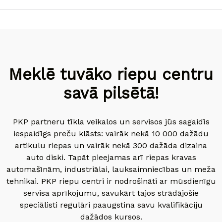
Meklē tuvāko riepu centru
savā pilsētā!
PKP partneru tīkla veikalos un servisos jūs sagaidīs
iespaidīgs preču klāsts: vairāk nekā 10 000 dažādu
artikulu riepas un vairāk nekā 300 dažāda dizaina
auto diski. Tapāt pieejamas arī riepas kravas
automašīnām, industriālai, lauksaimniecības un meža
tehnikai. PKP riepu centri ir nodrošināti ar mūsdienīgu
servisa aprīkojumu, savukārt tajos strādājošie
speciālisti regulāri paaugstina savu kvalifikāciju
dažādos kursos.