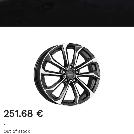
251.68 €
-
Out of stock