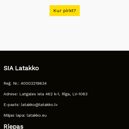
Kur pirkt?
SIA Latakko
Reģ. Nr.: 40003219834
Adrese: Latgales iela 462 k-1, Rīga, LV-1063
E-pasts: latakko@latakko.lv
Mājas lapa: latakko.eu
Riepas