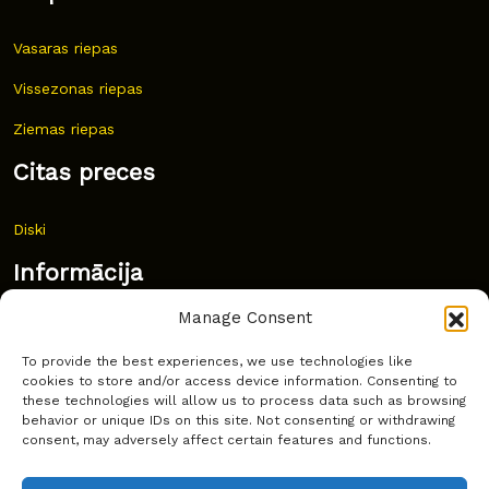
Vasaras riepas
Vissezonas riepas
Ziemas riepas
Citas preces
Diski
Informācija
Manage Consent
Jaunumi
To provide the best experiences, we use technologies like
Bieži uzdoti jautājumi
cookies to store and/or access device information. Consenting to
these technologies will allow us to process data such as browsing
Kur pirkt?
behavior or unique IDs on this site. Not consenting or withdrawing
consent, may adversely affect certain features and functions.
Sīkdatņu politika