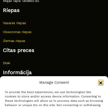
Mājas lapa: latakko.eu
Riepas
Vasaras riepas
Vissezonas riepas
Ziemas riepas
Citas preces
Diski
Informācija
Manage Consent
Jaunumi
To provide the best experiences, we use technologies like
Bieži uzdoti jautājumi
cookies to store and/or access device information. Consenting to
these technologies will allow us to process data such as browsing
Kur pirkt?
behavior or unique IDs on this site. Not consenting or withdrawing