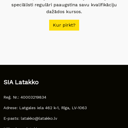
speciālisti regulāri paaugstina savu kvalifikāciju
dažādos kursos.
Kur pirkt?
SIA Latakko
Reģ. Nr.: 40003219834
Adrese: Latgales iela 462 k-1, Rīga, LV-1063
E-pasts: latakko@latakko.lv