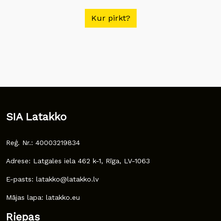
Kur pirkt?
SIA Latakko
Reģ. Nr.: 40003219834
Adrese: Latgales iela 462 k-1, Rīga, LV-1063
E-pasts: latakko@latakko.lv
Mājas lapa: latakko.eu
Riepas