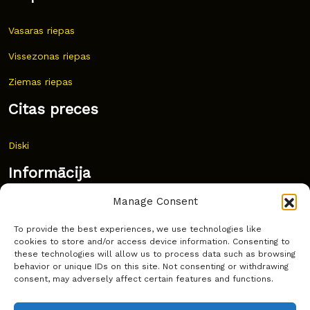
Vasaras riepas
Vissezonas riepas
Ziemas riepas
Citas preces
Diski
Informācija
Manage Consent
Jaunumi
To provide the best experiences, we use technologies like
Bieži uzdoti jautājumi
cookies to store and/or access device information. Consenting to
these technologies will allow us to process data such as browsing
Kur pirkt?
behavior or unique IDs on this site. Not consenting or withdrawing
consent, may adversely affect certain features and functions.
Sīkdatņu politika