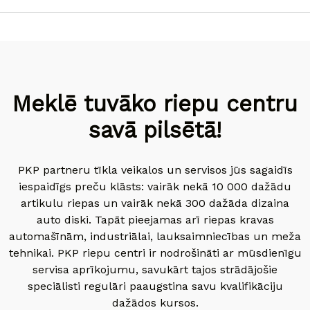
Meklē tuvāko riepu centru
savā pilsētā!
PKP partneru tīkla veikalos un servisos jūs sagaidīs
iespaidīgs preču klāsts: vairāk nekā 10 000 dažādu
artikulu riepas un vairāk nekā 300 dažāda dizaina
auto diski. Tapāt pieejamas arī riepas kravas
automašīnām, industriālai, lauksaimniecības un meža
tehnikai. PKP riepu centri ir nodrošināti ar mūsdienīgu
servisa aprīkojumu, savukārt tajos strādājošie
speciālisti regulāri paaugstina savu kvalifikāciju
dažādos kursos.