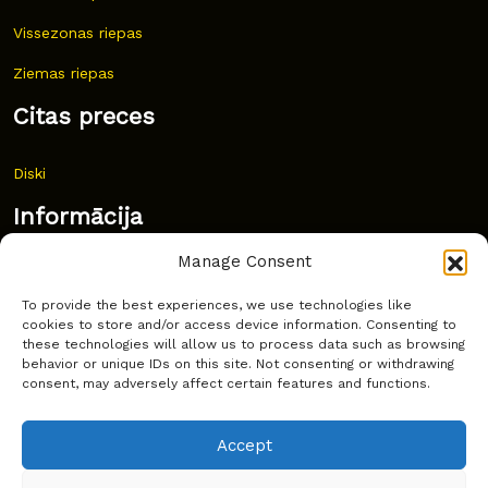
Vissezonas riepas
Ziemas riepas
Citas preces
Diski
Informācija
Manage Consent
Jaunumi
To provide the best experiences, we use technologies like
Bieži uzdoti jautājumi
cookies to store and/or access device information. Consenting to
these technologies will allow us to process data such as browsing
Kur pirkt?
behavior or unique IDs on this site. Not consenting or withdrawing
consent, may adversely affect certain features and functions.
Sīkdatņu politika
Accept