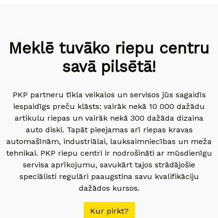
Meklē tuvāko riepu centru
savā pilsētā!
PKP partneru tīkla veikalos un servisos jūs sagaidīs
iespaidīgs preču klāsts: vairāk nekā 10 000 dažādu
artikulu riepas un vairāk nekā 300 dažāda dizaina
auto diski. Tapāt pieejamas arī riepas kravas
automašīnām, industriālai, lauksaimniecības un meža
tehnikai. PKP riepu centri ir nodrošināti ar mūsdienīgu
servisa aprīkojumu, savukārt tajos strādājošie
speciālisti regulāri paaugstina savu kvalifikāciju
dažādos kursos.
Kur pirkt?