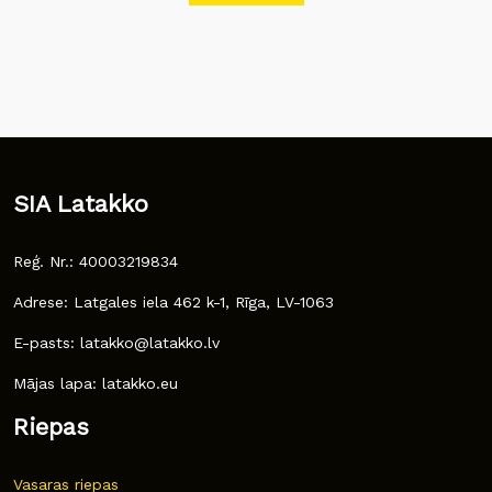
SIA Latakko
Reģ. Nr.: 40003219834
Adrese: Latgales iela 462 k-1, Rīga, LV-1063
E-pasts: latakko@latakko.lv
Mājas lapa: latakko.eu
Riepas
Vasaras riepas