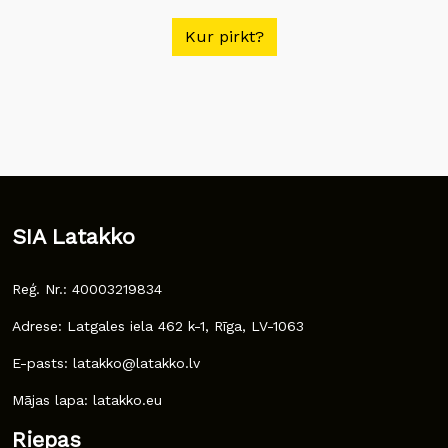
Kur pirkt?
SIA Latakko
Reģ. Nr.: 40003219834
Adrese: Latgales iela 462 k-1, Rīga, LV-1063
E-pasts: latakko@latakko.lv
Mājas lapa: latakko.eu
Riepas