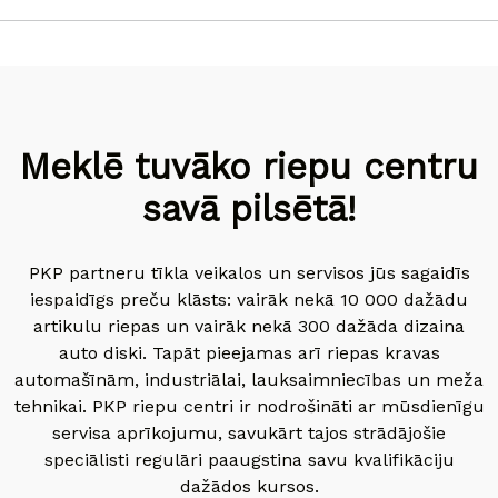
Meklē tuvāko riepu centru
savā pilsētā!
PKP partneru tīkla veikalos un servisos jūs sagaidīs
iespaidīgs preču klāsts: vairāk nekā 10 000 dažādu
artikulu riepas un vairāk nekā 300 dažāda dizaina
auto diski. Tapāt pieejamas arī riepas kravas
automašīnām, industriālai, lauksaimniecības un meža
tehnikai. PKP riepu centri ir nodrošināti ar mūsdienīgu
servisa aprīkojumu, savukārt tajos strādājošie
speciālisti regulāri paaugstina savu kvalifikāciju
dažādos kursos.