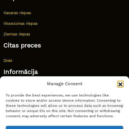
Vasaras riepas
Vissezonas riepas
Ziemas riepas
Citas preces
Diski
Informācija
Manage Consent
Jaunumi
To provide the best experiences, we use technologies like
Bieži uzdoti jautājumi
cookies to store and/or access device information. Consenting to
these technologies will allow us to process data such as browsing
Kur pirkt?
behavior or unique IDs on this site. Not consenting or withdrawing
consent, may adversely affect certain features and functions.
Sīkdatņu politika