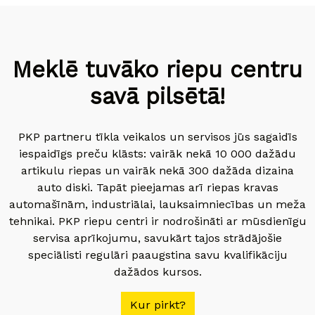
Meklē tuvāko riepu centru
savā pilsētā!
PKP partneru tīkla veikalos un servisos jūs sagaidīs
iespaidīgs preču klāsts: vairāk nekā 10 000 dažādu
artikulu riepas un vairāk nekā 300 dažāda dizaina
auto diski. Tapāt pieejamas arī riepas kravas
automašīnām, industriālai, lauksaimniecības un meža
tehnikai. PKP riepu centri ir nodrošināti ar mūsdienīgu
servisa aprīkojumu, savukārt tajos strādājošie
speciālisti regulāri paaugstina savu kvalifikāciju
dažādos kursos.
Kur pirkt?