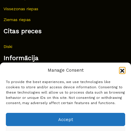
Vissezonas riepas
Ziemas riepas
Citas preces
Diski
Informācija
Manage Consent
Jaunumi
To provide the best experiences, we use technologies like
Bieži uzdoti jautājumi
cookies to store and/or access device information. Consenting to
these technologies will allow us to process data such as browsing
Kur pirkt?
behavior or unique IDs on this site. Not consenting or withdrawing
consent, may adversely affect certain features and functions.
Sīkdatņu politika
Accept