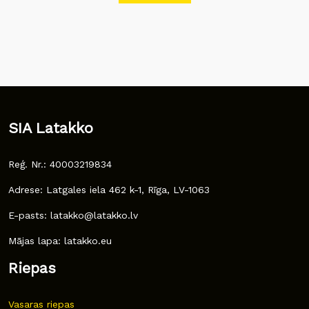
SIA Latakko
Reģ. Nr.: 40003219834
Adrese: Latgales iela 462 k-1, Rīga, LV-1063
E-pasts: latakko@latakko.lv
Mājas lapa: latakko.eu
Riepas
Vasaras riepas