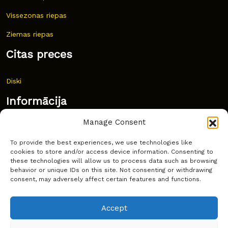
Vissezonas riepas
Ziemas riepas
Citas preces
Diski
Informācija
Manage Consent
Jaunumi
To provide the best experiences, we use technologies like
Bieži uzdoti jautājumi
cookies to store and/or access device information. Consenting to
these technologies will allow us to process data such as browsing
Kur pirkt?
behavior or unique IDs on this site. Not consenting or withdrawing
consent, may adversely affect certain features and functions.
Sīkdatņu politika
Accept