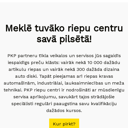
Meklē tuvāko riepu centru
savā pilsētā!
PKP partneru tīkla veikalos un servisos jūs sagaidīs
iespaidīgs preču klāsts: vairāk nekā 10 000 dažādu
artikulu riepas un vairāk nekā 300 dažāda dizaina
auto diski. Tapāt pieejamas arī riepas kravas
automašīnām, industriālai, lauksaimniecības un meža
tehnikai. PKP riepu centri ir nodrošināti ar mūsdienīgu
servisa aprīkojumu, savukārt tajos strādājošie
speciālisti regulāri paaugstina savu kvalifikāciju
dažādos kursos.
Kur pirkt?