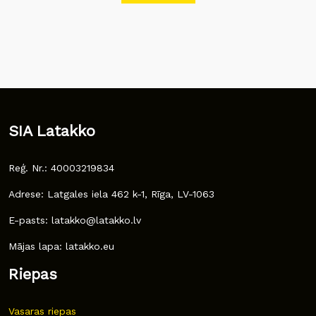
SIA Latakko
Reģ. Nr.: 40003219834
Adrese: Latgales iela 462 k-1, Rīga, LV-1063
E-pasts: latakko@latakko.lv
Mājas lapa: latakko.eu
Riepas
Vasaras riepas