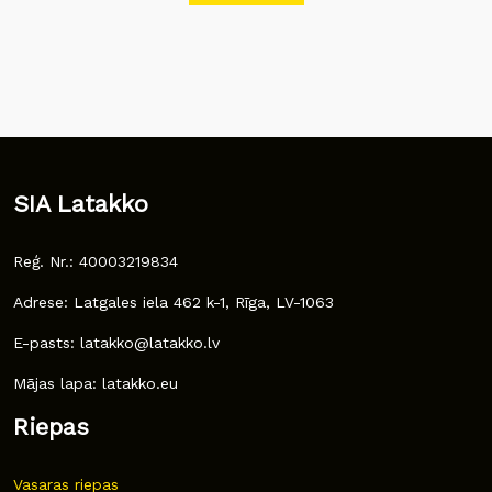
SIA Latakko
Reģ. Nr.: 40003219834
Adrese: Latgales iela 462 k-1, Rīga, LV-1063
E-pasts: latakko@latakko.lv
Mājas lapa: latakko.eu
Riepas
Vasaras riepas