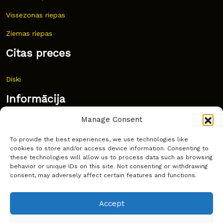
Vissezonas riepas
Ziemas riepas
Citas preces
Diski
Informācija
Manage Consent
Jaunumi
To provide the best experiences, we use technologies like
Bieži uzdoti jautājumi
cookies to store and/or access device information. Consenting to
these technologies will allow us to process data such as browsing
Kur pirkt?
behavior or unique IDs on this site. Not consenting or withdrawing
consent, may adversely affect certain features and functions.
Sīkdatņu politika
Accept