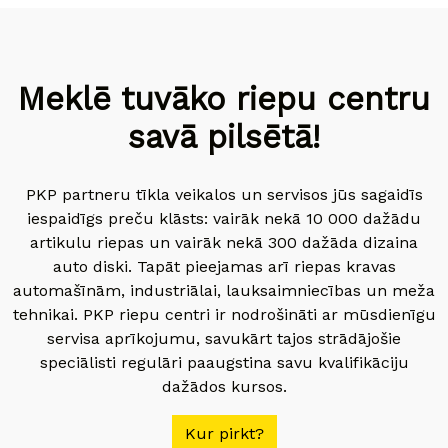
Meklē tuvāko riepu centru
savā pilsētā!
PKP partneru tīkla veikalos un servisos jūs sagaidīs
iespaidīgs preču klāsts: vairāk nekā 10 000 dažādu
artikulu riepas un vairāk nekā 300 dažāda dizaina
auto diski. Tapāt pieejamas arī riepas kravas
automašīnām, industriālai, lauksaimniecības un meža
tehnikai. PKP riepu centri ir nodrošināti ar mūsdienīgu
servisa aprīkojumu, savukārt tajos strādājošie
speciālisti regulāri paaugstina savu kvalifikāciju
dažādos kursos.
Kur pirkt?