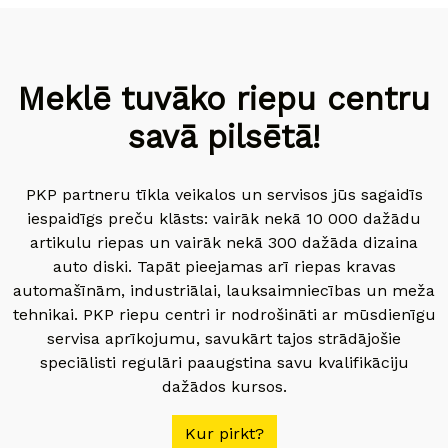
Meklē tuvāko riepu centru
savā pilsētā!
PKP partneru tīkla veikalos un servisos jūs sagaidīs
iespaidīgs preču klāsts: vairāk nekā 10 000 dažādu
artikulu riepas un vairāk nekā 300 dažāda dizaina
auto diski. Tapāt pieejamas arī riepas kravas
automašīnām, industriālai, lauksaimniecības un meža
tehnikai. PKP riepu centri ir nodrošināti ar mūsdienīgu
servisa aprīkojumu, savukārt tajos strādājošie
speciālisti regulāri paaugstina savu kvalifikāciju
dažādos kursos.
Kur pirkt?