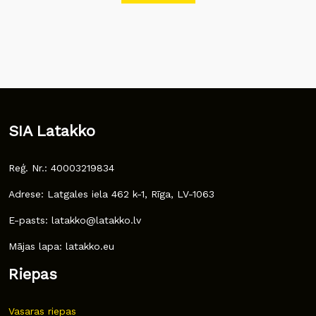
SIA Latakko
Reģ. Nr.: 40003219834
Adrese: Latgales iela 462 k-1, Rīga, LV-1063
E-pasts: latakko@latakko.lv
Mājas lapa: latakko.eu
Riepas
Vasaras riepas