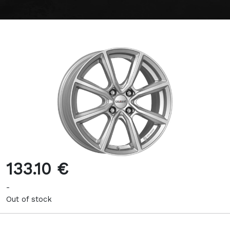
133.10 €
-
Out of stock