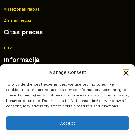
Vissezonas riepas
Ziemas riepas
Citas preces
Diski
Informācija
Manage Consent
Jaunumi
To provide the best experiences, we use technologies like
Bieži uzdoti jautājumi
cookies to store and/or access device information. Consenting to
these technologies will allow us to process data such as browsing
Kur pirkt?
behavior or unique IDs on this site. Not consenting or withdrawing
consent, may adversely affect certain features and functions.
Sīkdatņu politika
Accept