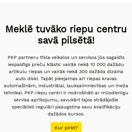
Meklē tuvāko riepu centru
savā pilsētā!
PKP partneru tīkla veikalos un servisos jūs sagaidīs
iespaidīgs preču klāsts: vairāk nekā 10 000 dažādu
artikulu riepas un vairāk nekā 300 dažāda dizaina
auto diski. Tapāt pieejamas arī riepas kravas
automašīnām, industriālai, lauksaimniecības un meža
tehnikai. PKP riepu centri ir nodrošināti ar mūsdienīgu
servisa aprīkojumu, savukārt tajos strādājošie
speciālisti regulāri paaugstina savu kvalifikāciju
dažādos kursos.
Kur pirkt?