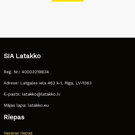
SIA Latakko
Reģ. Nr.: 40003219834
Adrese: Latgales iela 462 k-1, Rīga, LV-1063
E-pasts: latakko@latakko.lv
Mājas lapa: latakko.eu
Riepas
Vasaras riepas