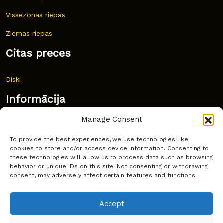
Vissezonas riepas
Ziemas riepas
Citas preces
Diski
Informācija
Manage Consent
Jaunumi
To provide the best experiences, we use technologies like
Bieži uzdoti jautājumi
cookies to store and/or access device information. Consenting to
these technologies will allow us to process data such as browsing
Kur pirkt?
behavior or unique IDs on this site. Not consenting or withdrawing
consent, may adversely affect certain features and functions.
Sīkdatņu politika
Accept