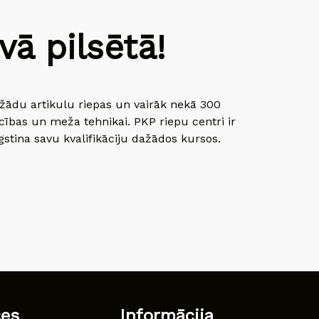
ā pilsētā!
dažādu artikulu riepas un vairāk nekā 300
cības un meža tehnikai. PKP riepu centri ir
gstina savu kvalifikāciju dažādos kursos.
ces
Informācija