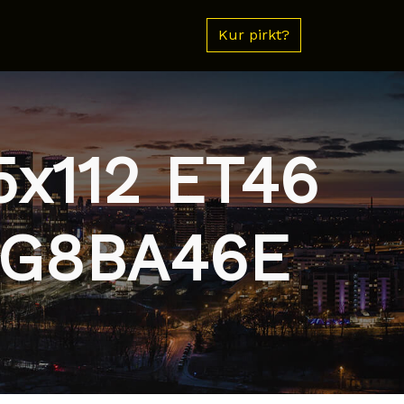
Kur pirkt?
5x112 ET46
TRG8BA46E