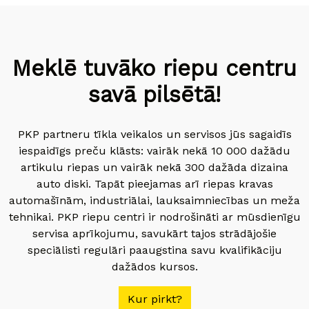
Meklē tuvāko riepu centru
savā pilsētā!
PKP partneru tīkla veikalos un servisos jūs sagaidīs
iespaidīgs preču klāsts: vairāk nekā 10 000 dažādu
artikulu riepas un vairāk nekā 300 dažāda dizaina
auto diski. Tapāt pieejamas arī riepas kravas
automašīnām, industriālai, lauksaimniecības un meža
tehnikai. PKP riepu centri ir nodrošināti ar mūsdienīgu
servisa aprīkojumu, savukārt tajos strādājošie
speciālisti regulāri paaugstina savu kvalifikāciju
dažādos kursos.
Kur pirkt?