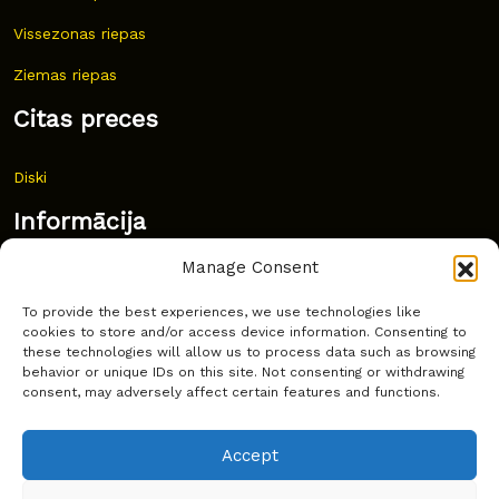
Vissezonas riepas
Ziemas riepas
Citas preces
Diski
Informācija
Manage Consent
Jaunumi
To provide the best experiences, we use technologies like
Bieži uzdoti jautājumi
cookies to store and/or access device information. Consenting to
these technologies will allow us to process data such as browsing
Kur pirkt?
behavior or unique IDs on this site. Not consenting or withdrawing
consent, may adversely affect certain features and functions.
Sīkdatņu politika
Accept