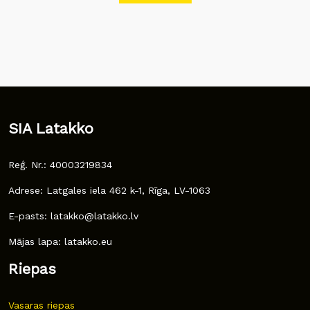
SIA Latakko
Reģ. Nr.: 40003219834
Adrese: Latgales iela 462 k-1, Rīga, LV-1063
E-pasts: latakko@latakko.lv
Mājas lapa: latakko.eu
Riepas
Vasaras riepas