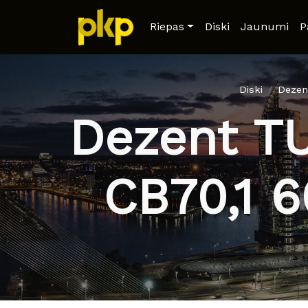
Riepas
Diski
Jaunumi
P
Diski
Dezen
Dezent TU
CB70,1 