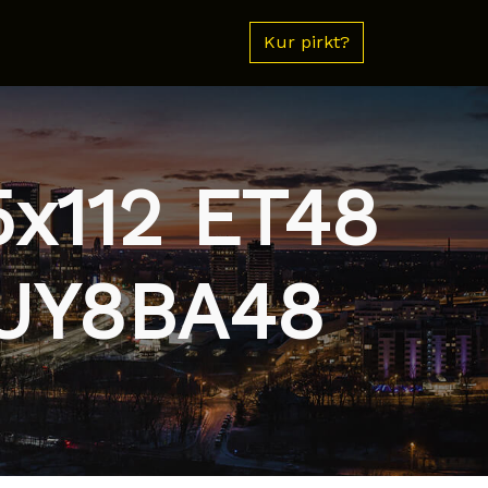
Kur pirkt?
5x112 ET48
TUY8BA48