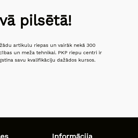
ā pilsētā!
dažādu artikulu riepas un vairāk nekā 300
cības un meža tehnikai. PKP riepu centri ir
gstina savu kvalifikāciju dažādos kursos.
ces
Informācija