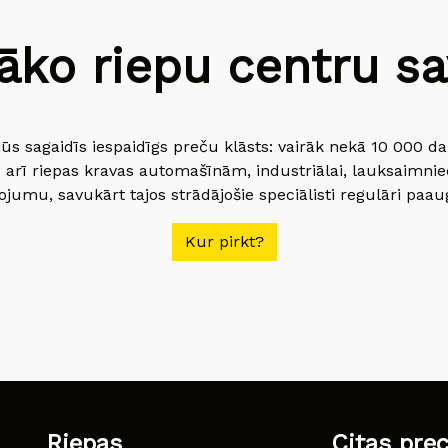
āko riepu centru sav
jūs sagaidīs iespaidīgs preču klāsts: vairāk nekā 10 000 
 arī riepas kravas automašīnām, industriālai, lauksaimnie
jumu, savukārt tajos strādājošie speciālisti regulāri paau
Kur pirkt?
Riepas
Citas pre