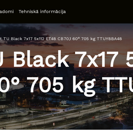
adomi
Tehniskā informācija
t TU Black 7x17 5x112 ET48 CB70,1 60° 705 kg TTUY8BA48
 Black 7x17 
60° 705 kg T