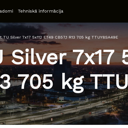
adomi
Tehniskā informācija
t TU Silver 7x17 5x112 ET49 CB57,1 R13 705 kg TTUY8SA49E
 Silver 7x17 
13 705 kg T