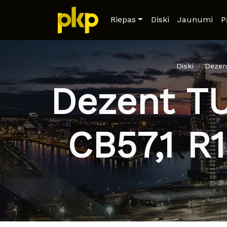
Riepas
Diski
Jaunumi
P
Diski
Dezen
Dezent TU
CB57,1 R