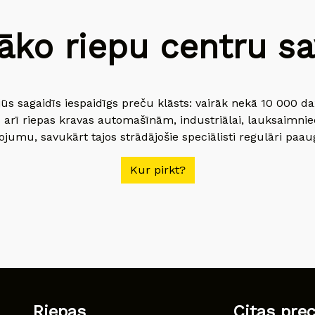
āko riepu centru sav
jūs sagaidīs iespaidīgs preču klāsts: vairāk nekā 10 000 
 arī riepas kravas automašīnām, industriālai, lauksaimnie
jumu, savukārt tajos strādājošie speciālisti regulāri paau
Kur pirkt?
Riepas
Citas pre