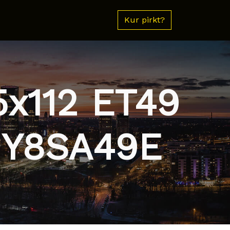
Kur pirkt?
5x112 ET49
TUY8SA49E