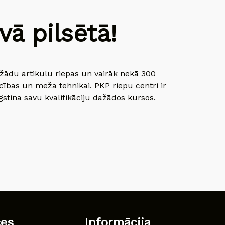
ā pilsētā!
dažādu artikulu riepas un vairāk nekā 300
cības un meža tehnikai. PKP riepu centri ir
gstina savu kvalifikāciju dažādos kursos.
ces
Informācija