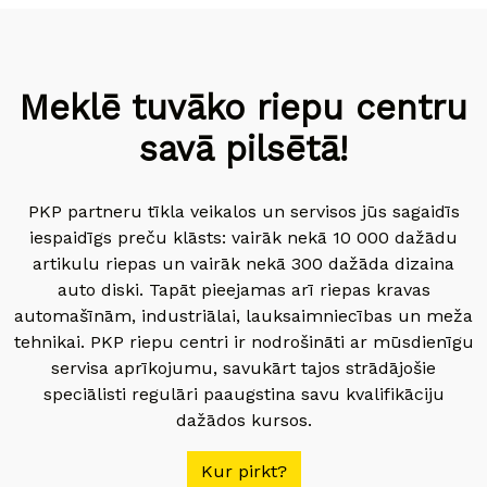
Meklē tuvāko riepu centru
savā pilsētā!
PKP partneru tīkla veikalos un servisos jūs sagaidīs
iespaidīgs preču klāsts: vairāk nekā 10 000 dažādu
artikulu riepas un vairāk nekā 300 dažāda dizaina
auto diski. Tapāt pieejamas arī riepas kravas
automašīnām, industriālai, lauksaimniecības un meža
tehnikai. PKP riepu centri ir nodrošināti ar mūsdienīgu
servisa aprīkojumu, savukārt tajos strādājošie
speciālisti regulāri paaugstina savu kvalifikāciju
dažādos kursos.
Kur pirkt?