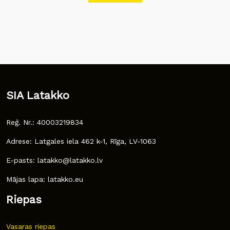
SIA Latakko
Reģ. Nr.: 40003219834
Adrese: Latgales iela 462 k-1, Rīga, LV-1063
E-pasts: latakko@latakko.lv
Mājas lapa: latakko.eu
Riepas
Vasaras riepas