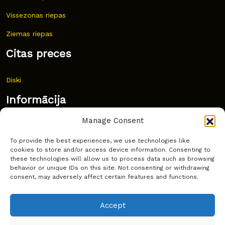
Vissezonas riepas
Ziemas riepas
Citas preces
Diski
Informācija
Manage Consent
Jaunumi
To provide the best experiences, we use technologies like
Bieži uzdoti jautājumi
cookies to store and/or access device information. Consenting to
these technologies will allow us to process data such as browsing
Kur pirkt?
behavior or unique IDs on this site. Not consenting or withdrawing
consent, may adversely affect certain features and functions.
Sīkdatņu politika
Accept