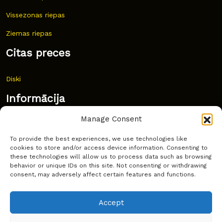
Vissezonas riepas
Ziemas riepas
Citas preces
Diski
Informācija
Manage Consent
Jaunumi
To provide the best experiences, we use technologies like
Bieži uzdoti jautājumi
cookies to store and/or access device information. Consenting to
these technologies will allow us to process data such as browsing
Kur pirkt?
behavior or unique IDs on this site. Not consenting or withdrawing
consent, may adversely affect certain features and functions.
Sīkdatņu politika
Accept