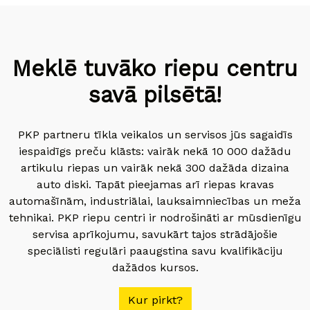
Meklē tuvāko riepu centru
savā pilsētā!
PKP partneru tīkla veikalos un servisos jūs sagaidīs
iespaidīgs preču klāsts: vairāk nekā 10 000 dažādu
artikulu riepas un vairāk nekā 300 dažāda dizaina
auto diski. Tapāt pieejamas arī riepas kravas
automašīnām, industriālai, lauksaimniecības un meža
tehnikai. PKP riepu centri ir nodrošināti ar mūsdienīgu
servisa aprīkojumu, savukārt tajos strādājošie
speciālisti regulāri paaugstina savu kvalifikāciju
dažādos kursos.
Kur pirkt?