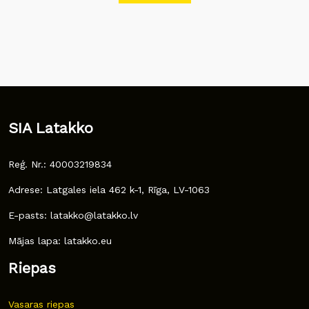
SIA Latakko
Reģ. Nr.: 40003219834
Adrese: Latgales iela 462 k-1, Rīga, LV-1063
E-pasts: latakko@latakko.lv
Mājas lapa: latakko.eu
Riepas
Vasaras riepas