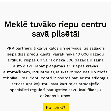
Meklē tuvāko riepu centru
savā pilsētā!
PKP partneru tīkla veikalos un servisos jūs sagaidīs
iespaidīgs preču klāsts: vairāk nekā 10 000 dažādu
artikulu riepas un vairāk nekā 300 dažāda dizaina
auto diski. Tapāt pieejamas arī riepas kravas
automašīnām, industriālai, lauksaimniecības un meža
tehnikai. PKP riepu centri ir nodrošināti ar mūsdienīgu
servisa aprīkojumu, savukārt tajos strādājošie
speciālisti regulāri paaugstina savu kvalifikāciju
dažādos kursos.
Kur pirkt?