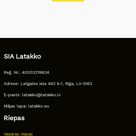
SIA Latakko
Reģ. Nr.: 40003219834
Adrese: Latgales iela 462 k-1, Rīga, LV-1063
E-pasts: latakko@latakko.lv
Mājas lapa: latakko.eu
Riepas
Vasaras riepas