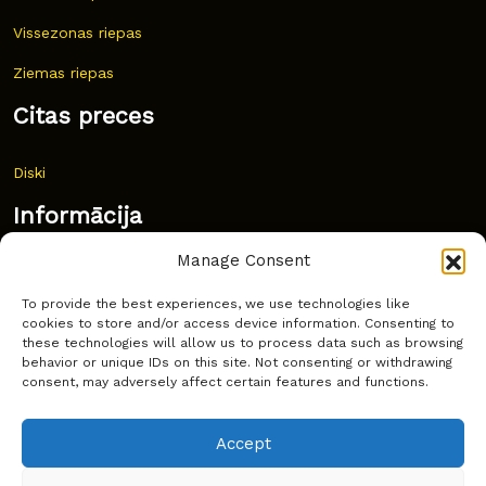
Vissezonas riepas
Ziemas riepas
Citas preces
Diski
Informācija
Manage Consent
Jaunumi
To provide the best experiences, we use technologies like
Bieži uzdoti jautājumi
cookies to store and/or access device information. Consenting to
these technologies will allow us to process data such as browsing
Kur pirkt?
behavior or unique IDs on this site. Not consenting or withdrawing
consent, may adversely affect certain features and functions.
Sīkdatņu politika
Accept