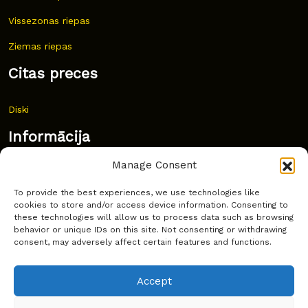
Vissezonas riepas
Ziemas riepas
Citas preces
Diski
Informācija
Manage Consent
Jaunumi
To provide the best experiences, we use technologies like
Bieži uzdoti jautājumi
cookies to store and/or access device information. Consenting to
these technologies will allow us to process data such as browsing
Kur pirkt?
behavior or unique IDs on this site. Not consenting or withdrawing
consent, may adversely affect certain features and functions.
Sīkdatņu politika
Accept