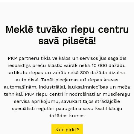
Meklē tuvāko riepu centru
savā pilsētā!
PKP partneru tīkla veikalos un servisos jūs sagaidīs
iespaidīgs preču klāsts: vairāk nekā 10 000 dažādu
artikulu riepas un vairāk nekā 300 dažāda dizaina
auto diski. Tapāt pieejamas arī riepas kravas
automašīnām, industriālai, lauksaimniecības un meža
tehnikai. PKP riepu centri ir nodrošināti ar mūsdienīgu
servisa aprīkojumu, savukārt tajos strādājošie
speciālisti regulāri paaugstina savu kvalifikāciju
dažādos kursos.
Kur pirkt?