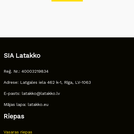
SIA Latakko
Reģ. Nr.: 40003219834
Adrese: Latgales iela 462 k-1, Rīga, LV-1063
E-pasts: latakko@latakko.lv
Mājas lapa: latakko.eu
Riepas
Vasaras riepas