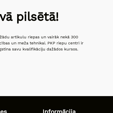
ā pilsētā!
dažādu artikulu riepas un vairāk nekā 300
cības un meža tehnikai. PKP riepu centri ir
gstina savu kvalifikāciju dažādos kursos.
ces
Informācija