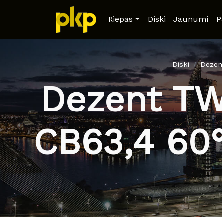
Riepas
Diski
Jaunumi
P
Diski
Dezen
Dezent TW
CB63,4 60