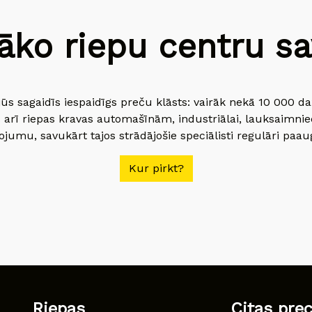
āko riepu centru sav
jūs sagaidīs iespaidīgs preču klāsts: vairāk nekā 10 000 
 arī riepas kravas automašīnām, industriālai, lauksaimnie
jumu, savukārt tajos strādājošie speciālisti regulāri paau
Kur pirkt?
Riepas
Citas pre