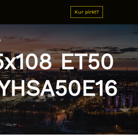
Kur pirkt?
6
5x108 ET50
WYHSA50E16