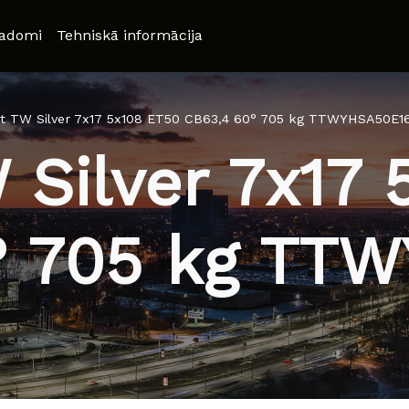
adomi
Tehniskā informācija
t TW Silver 7x17 5x108 ET50 CB63,4 60° 705 kg TTWYHSA50E1
 Silver 7x17 
° 705 kg TT