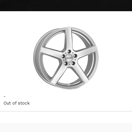
-
Out of stock