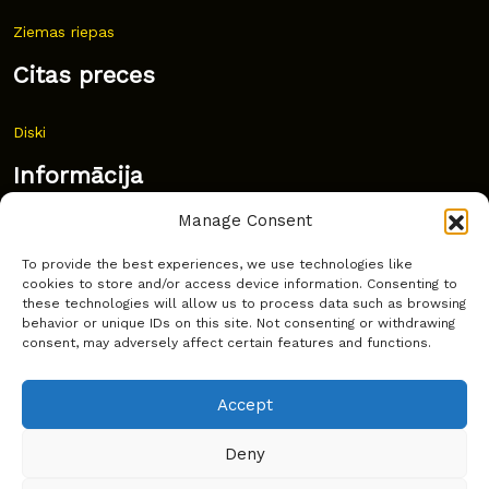
Ziemas riepas
Citas preces
Diski
Informācija
Manage Consent
Jaunumi
To provide the best experiences, we use technologies like
Bieži uzdoti jautājumi
cookies to store and/or access device information. Consenting to
these technologies will allow us to process data such as browsing
Kur pirkt?
behavior or unique IDs on this site. Not consenting or withdrawing
consent, may adversely affect certain features and functions.
Sīkdatņu politika
Accept
Deny