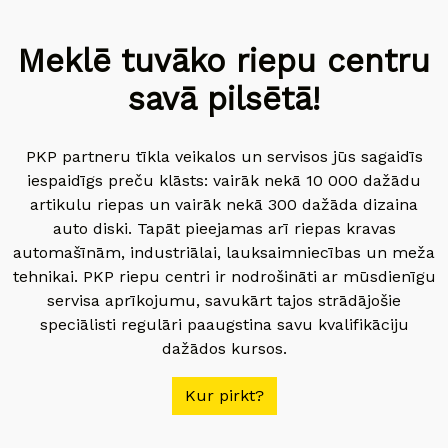
Meklē tuvāko riepu centru
savā pilsētā!
PKP partneru tīkla veikalos un servisos jūs sagaidīs
iespaidīgs preču klāsts: vairāk nekā 10 000 dažādu
artikulu riepas un vairāk nekā 300 dažāda dizaina
auto diski. Tapāt pieejamas arī riepas kravas
automašīnām, industriālai, lauksaimniecības un meža
tehnikai. PKP riepu centri ir nodrošināti ar mūsdienīgu
servisa aprīkojumu, savukārt tajos strādājošie
speciālisti regulāri paaugstina savu kvalifikāciju
dažādos kursos.
Kur pirkt?