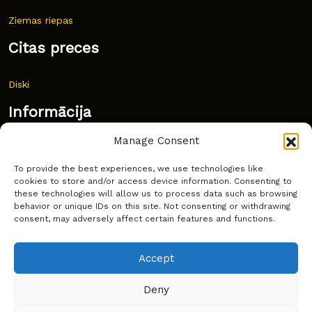
Ziemas riepas
Citas preces
Diski
Informācija
Manage Consent
Jaunumi
To provide the best experiences, we use technologies like
Bieži uzdoti jautājumi
cookies to store and/or access device information. Consenting to
these technologies will allow us to process data such as browsing
Kur pirkt?
behavior or unique IDs on this site. Not consenting or withdrawing
consent, may adversely affect certain features and functions.
Sīkdatņu politika
Accept
Deny