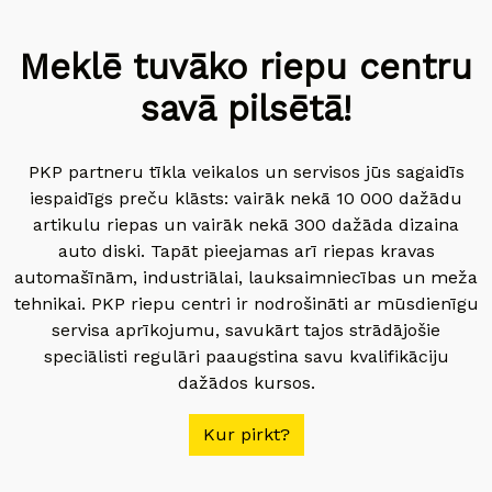
Meklē tuvāko riepu centru
savā pilsētā!
PKP partneru tīkla veikalos un servisos jūs sagaidīs
iespaidīgs preču klāsts: vairāk nekā 10 000 dažādu
artikulu riepas un vairāk nekā 300 dažāda dizaina
auto diski. Tapāt pieejamas arī riepas kravas
automašīnām, industriālai, lauksaimniecības un meža
tehnikai. PKP riepu centri ir nodrošināti ar mūsdienīgu
servisa aprīkojumu, savukārt tajos strādājošie
speciālisti regulāri paaugstina savu kvalifikāciju
dažādos kursos.
Kur pirkt?