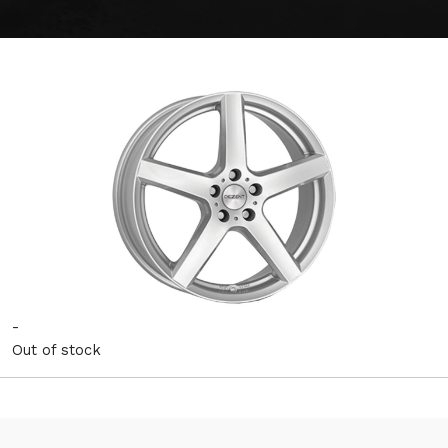
-
Out of stock