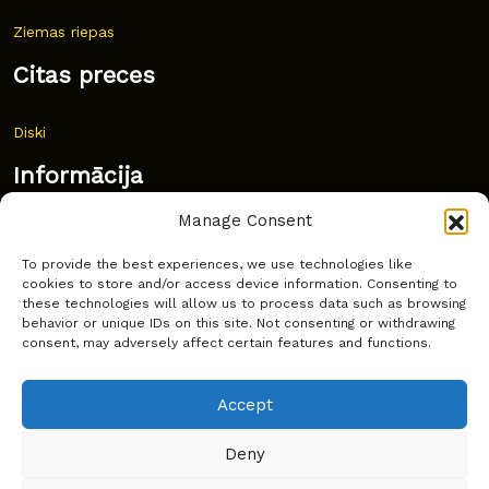
Ziemas riepas
Citas preces
Diski
Informācija
Manage Consent
Jaunumi
To provide the best experiences, we use technologies like
Bieži uzdoti jautājumi
cookies to store and/or access device information. Consenting to
these technologies will allow us to process data such as browsing
Kur pirkt?
behavior or unique IDs on this site. Not consenting or withdrawing
consent, may adversely affect certain features and functions.
Sīkdatņu politika
Accept
Deny