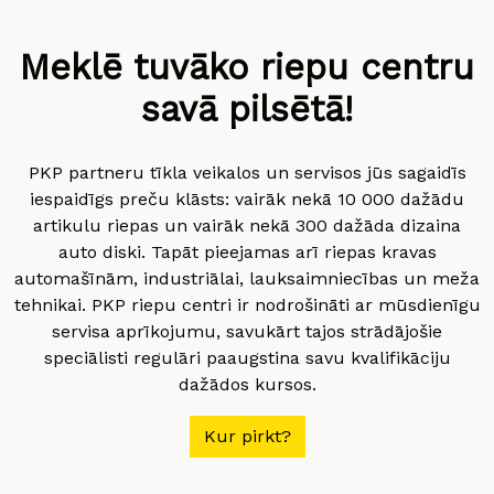
Meklē tuvāko riepu centru
savā pilsētā!
PKP partneru tīkla veikalos un servisos jūs sagaidīs
iespaidīgs preču klāsts: vairāk nekā 10 000 dažādu
artikulu riepas un vairāk nekā 300 dažāda dizaina
auto diski. Tapāt pieejamas arī riepas kravas
automašīnām, industriālai, lauksaimniecības un meža
tehnikai. PKP riepu centri ir nodrošināti ar mūsdienīgu
servisa aprīkojumu, savukārt tajos strādājošie
speciālisti regulāri paaugstina savu kvalifikāciju
dažādos kursos.
Kur pirkt?