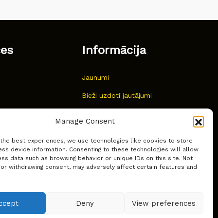
ces
Informācija
Jaunumi
Bieži uzdoti jautājumi
Kur pirkt?
Manage Consent
Sīkdatņu politika
 the best experiences, we use technologies like cookies to store
ss device information. Consenting to these technologies will allow
ss data such as browsing behavior or unique IDs on this site. Not
 or withdrawing consent, may adversely affect certain features and
ccept
Deny
View preferences