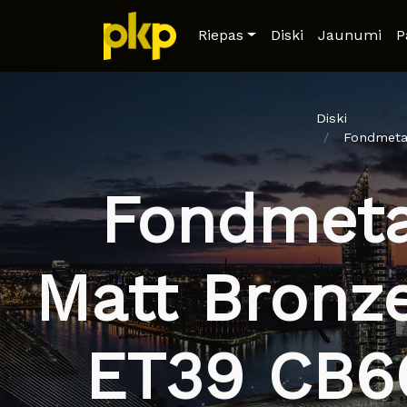
Riepas
Diski
Jaunumi
P
Diski
Fondmetal
Fondmetal
Matt Bronz
ET39 CB66