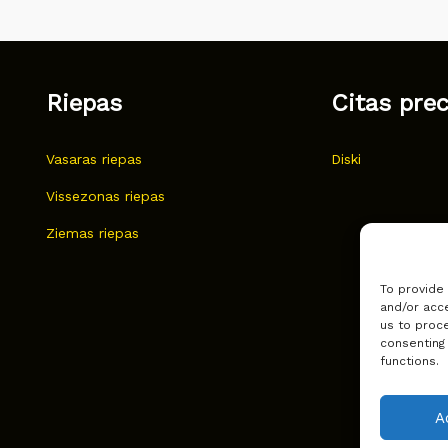
Riepas
Citas pre
Vasaras riepas
Diski
Vissezonas riepas
Ziemas riepas
To provide
and/or acce
us to proce
consenting
functions.
A