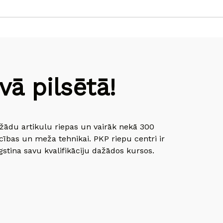
ā pilsētā!
dažādu artikulu riepas un vairāk nekā 300
cības un meža tehnikai. PKP riepu centri ir
gstina savu kvalifikāciju dažādos kursos.