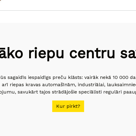
āko riepu centru sav
jūs sagaidīs iespaidīgs preču klāsts: vairāk nekā 10 000 
 arī riepas kravas automašīnām, industriālai, lauksaimnie
jumu, savukārt tajos strādājošie speciālisti regulāri paau
Kur pirkt?