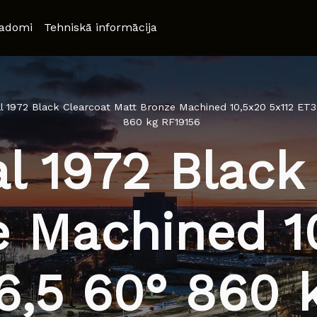
adomi
Tehniskā informācija
 1972 Black Clearcoat Matt Bronze Machined 10,5x20 5x112 ET
860 kg RF19156
 1972 Black
e Machined 10
,5 60° 860 