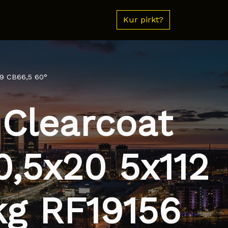
Kur pirkt?
39 CB66,5 60°
 Clearcoat
,5x20 5x112
kg RF19156