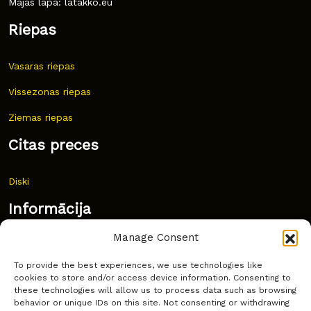
Mājas lapa: latakko.eu
Riepas
Vasaras riepas
Vissezonas riepas
Ziemas riepas
Citas preces
Diski
Informācija
Manage Consent
Jaunumi
To provide the best experiences, we use technologies like
Bieži uzdoti jautājumi
cookies to store and/or access device information. Consenting to
these technologies will allow us to process data such as browsing
Kur pirkt?
behavior or unique IDs on this site. Not consenting or withdrawing