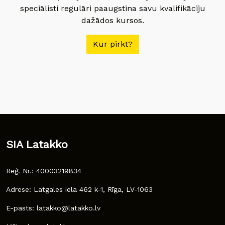
speciālisti regulāri paaugstina savu kvalifikāciju
dažādos kursos.
Kur pirkt?
SIA Latakko
Reģ. Nr.: 40003219834
Adrese: Latgales iela 462 k-1, Rīga, LV-1063
E-pasts: latakko@latakko.lv