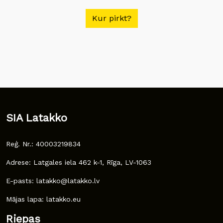
Kur pirkt?
SIA Latakko
Reģ. Nr.: 40003219834
Adrese: Latgales iela 462 k-1, Rīga, LV-1063
E-pasts: latakko@latakko.lv
Mājas lapa: latakko.eu
Riepas