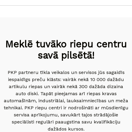
Meklē tuvāko riepu centru
savā pilsētā!
PKP partneru tīkla veikalos un servisos jūs sagaidīs
iespaidīgs preču klāsts: vairāk nekā 10 000 dažādu
artikulu riepas un vairāk nekā 300 dažāda dizaina
auto diski. Tapāt pieejamas arī riepas kravas
automašīnām, industriālai, lauksaimniecības un meža
tehnikai. PKP riepu centri ir nodrošināti ar mūsdienīgu
servisa aprīkojumu, savukārt tajos strādājošie
speciālisti regulāri paaugstina savu kvalifikāciju
dažādos kursos.