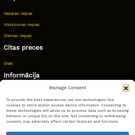
Vasaras riepas
Vissezonas riepas
Ziemas riepas
Citas preces
Diski
Informācija
Manage Consent
Jaunumi
To provide the best experiences, we use technologies like
Bieži uzdoti jautājumi
cookies to store and/or access device information. Consenting to
these technologies will allow us to process data such as browsing
Kur pirkt?
behavior or unique IDs on this site. Not consenting or withdrawing
consent, may adversely affect certain features and functions.
Sīkdatņu politika