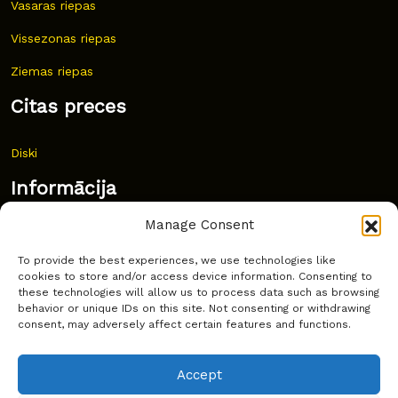
Vasaras riepas
Vissezonas riepas
Ziemas riepas
Citas preces
Diski
Informācija
Manage Consent
Jaunumi
To provide the best experiences, we use technologies like
Bieži uzdoti jautājumi
cookies to store and/or access device information. Consenting to
these technologies will allow us to process data such as browsing
Kur pirkt?
behavior or unique IDs on this site. Not consenting or withdrawing
consent, may adversely affect certain features and functions.
Sīkdatņu politika
Accept