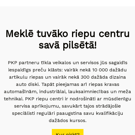
Meklē tuvāko riepu centru
savā pilsētā!
PKP partneru tīkla veikalos un servisos jūs sagaidīs
iespaidīgs preču klāsts: vairāk nekā 10 000 dažādu
artikulu riepas un vairāk nekā 300 dažāda dizaina
auto diski. Tapāt pieejamas arī riepas kravas
automašīnām, industriālai, lauksaimniecības un meža
tehnikai. PKP riepu centri ir nodrošināti ar mūsdienīgu
servisa aprīkojumu, savukārt tajos strādājošie
speciālisti regulāri paaugstina savu kvalifikāciju
dažādos kursos.
Kur pirkt?