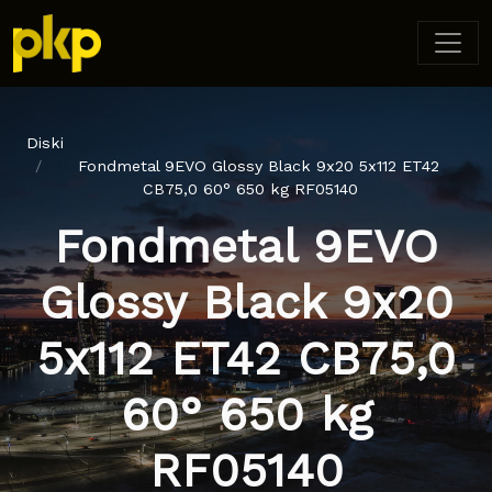
Diski
Fondmetal 9EVO Glossy Black 9x20 5x112 ET42
CB75,0 60° 650 kg RF05140
Fondmetal 9EVO
Glossy Black 9x20
5x112 ET42 CB75,0
60° 650 kg
RF05140