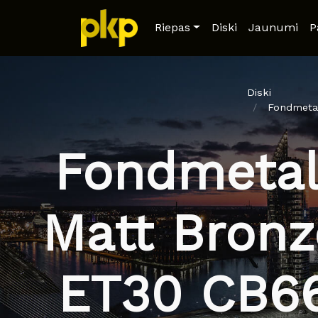
Riepas
Diski
Jaunumi
P
Diski
Fondmetal
Fondmetal
Matt Bronz
ET30 CB66