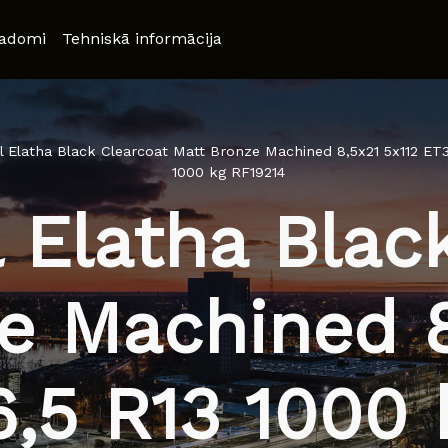
adomi
Tehniskā informācija
 Elatha Black Clearcoat Matt Bronze Machined 8,5x21 5x112 ET
1000 kg RF19214
 Elatha Black
e Machined 8
,5 R13 1000 