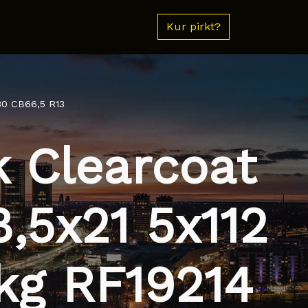
Kur pirkt?
30 CB66,5 R13
 Clearcoat
,5x21 5x112
kg RF19214