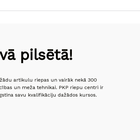
ā pilsētā!
dažādu artikulu riepas un vairāk nekā 300
cības un meža tehnikai. PKP riepu centri ir
gstina savu kvalifikāciju dažādos kursos.