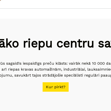
āko riepu centru sav
jūs sagaidīs iespaidīgs preču klāsts: vairāk nekā 10 000 
 arī riepas kravas automašīnām, industriālai, lauksaimnie
jumu, savukārt tajos strādājošie speciālisti regulāri paau
Kur pirkt?