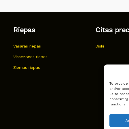
Riepas
Citas pre
Vasaras riepas
Diski
Vissezonas riepas
Ziemas riepas
To provide
and/or acce
us to proce
consenting
functions.
A