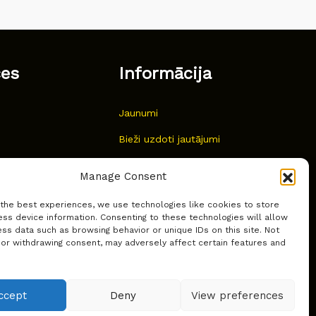
ces
Informācija
Jaunumi
Bieži uzdoti jautājumi
Kur pirkt?
Manage Consent
Sīkdatņu politika
 the best experiences, we use technologies like cookies to store
ss device information. Consenting to these technologies will allow
ss data such as browsing behavior or unique IDs on this site. Not
 or withdrawing consent, may adversely affect certain features and
ccept
Deny
View preferences