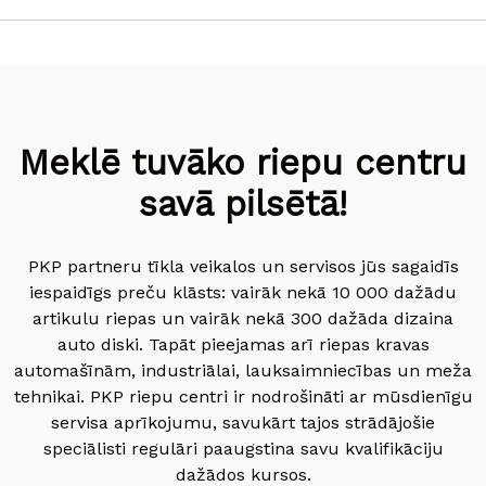
Meklē tuvāko riepu centru
savā pilsētā!
PKP partneru tīkla veikalos un servisos jūs sagaidīs
iespaidīgs preču klāsts: vairāk nekā 10 000 dažādu
artikulu riepas un vairāk nekā 300 dažāda dizaina
auto diski. Tapāt pieejamas arī riepas kravas
automašīnām, industriālai, lauksaimniecības un meža
tehnikai. PKP riepu centri ir nodrošināti ar mūsdienīgu
servisa aprīkojumu, savukārt tajos strādājošie
speciālisti regulāri paaugstina savu kvalifikāciju
dažādos kursos.