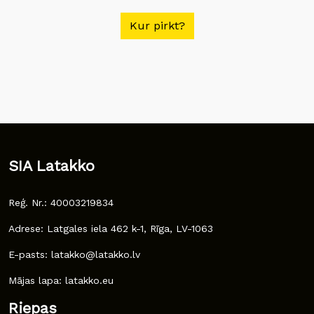
Kur pirkt?
SIA Latakko
Reģ. Nr.: 40003219834
Adrese: Latgales iela 462 k-1, Rīga, LV-1063
E-pasts: latakko@latakko.lv
Mājas lapa: latakko.eu
Riepas