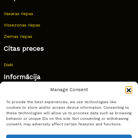
Vasaras riepas
Vissezonas riepas
Ziemas riepas
Citas preces
Diski
Informācija
Manage Consent
Jaunumi
To provide the best experiences, we use technologies like
Bieži uzdoti jautājumi
cookies to store and/or access device information. Consenting to
these technologies will allow us to process data such as browsing
Kur pirkt?
behavior or unique IDs on this site. Not consenting or withdrawing
consent, may adversely affect certain features and functions.
Sīkdatņu politika