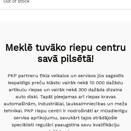
Out of stock
Meklē tuvāko riepu centru
savā pilsētā!
PKP partneru tīkla veikalos un servisos jūs sagaidīs
iespaidīgs preču klāsts: vairāk nekā 10 000 dažādu
artikulu riepas un vairāk nekā 300 dažāda dizaina
auto diski. Tapāt pieejamas arī riepas kravas
automašīnām, industriālai, lauksaimniecības un meža
tehnikai. PKP riepu centri ir nodrošināti ar mūsdienīgu
servisa aprīkojumu, savukārt tajos strādājošie
speciālisti regulāri paaugstina savu kvalifikāciju