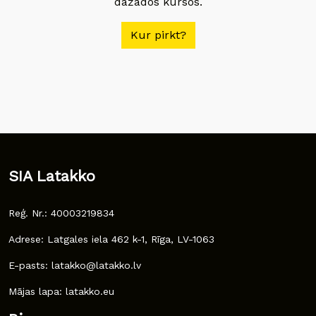
dažādos kursos.
Kur pirkt?
SIA Latakko
Reģ. Nr.: 40003219834
Adrese: Latgales iela 462 k-1, Rīga, LV-1063
E-pasts: latakko@latakko.lv
Mājas lapa: latakko.eu