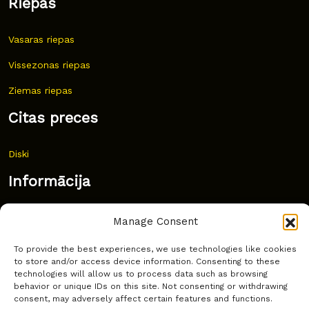
Riepas
Vasaras riepas
Vissezonas riepas
Ziemas riepas
Citas preces
Diski
Informācija
Jaunumi
Manage Consent
Bieži uzdoti jautājumi
To provide the best experiences, we use technologies like cookies
to store and/or access device information. Consenting to these
Kur pirkt?
technologies will allow us to process data such as browsing
behavior or unique IDs on this site. Not consenting or withdrawing
Sīkdatņu politika
consent, may adversely affect certain features and functions.