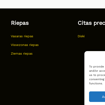
Riepas
Citas pre
Vasaras riepas
Diski
Vissezonas riepas
Ziemas riepas
To provide
and/or acce
us to proce
consenting
functions.
A