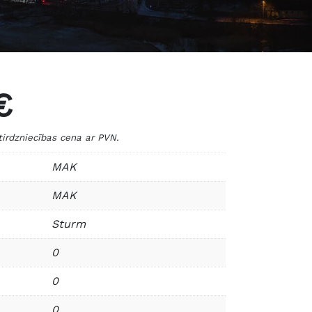
€
dzniecības cena ar PVN.
MAK
MAK
Sturm
0
0
0