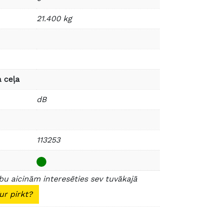
21.400 kg
 ceļa
dB
113253
u aicinām interesēties sev tuvākajā
ur pirkt?