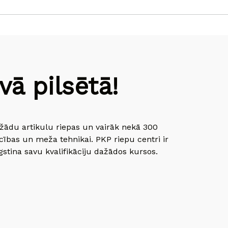
ā pilsētā!
dažādu artikulu riepas un vairāk nekā 300
cības un meža tehnikai. PKP riepu centri ir
gstina savu kvalifikāciju dažādos kursos.