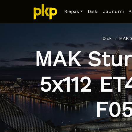
Riepas
Diski
Jaunumi
P
Diski
MAK S
MAK Stur
5x112 ET
F0