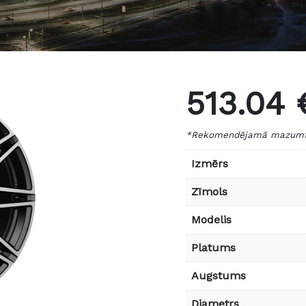
513.04 
*Rekomendējamā mazumtir
Izmērs
Zīmols
Modelis
Platums
Augstums
Diametrs