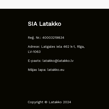
SIA Latakko
Reģ. Nr.: 40003219834
Adrese: Latgales iela 462 k-1, Rīga,
LV-1063
E-pasts: latakko@latakko.lv
Mājas lapa: latakko.eu
Copyright © Latakko 2024