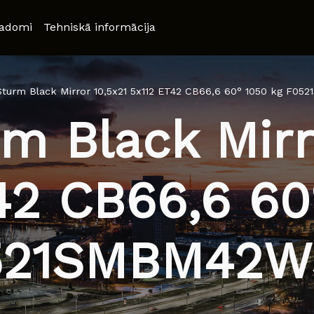
adomi
Tehniskā informācija
turm Black Mirror 10,5x21 5x112 ET42 CB66,6 60° 1050 kg F0
m Black Mirro
42 CB66,6 60
521SMBM42W