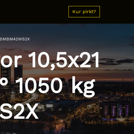
Kur pirkt?
521SMBM42WS2X
r 10,5x21
° 1050 kg
S2X