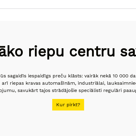
āko riepu centru sav
jūs sagaidīs iespaidīgs preču klāsts: vairāk nekā 10 000 
 arī riepas kravas automašīnām, industriālai, lauksaimnie
jumu, savukārt tajos strādājošie speciālisti regulāri paau
Kur pirkt?