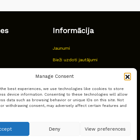
ces
Informācija
Jaunumi
Bieži uzdoti jautājumi
Kur pirkt?
Manage Consent
Sīkdatņu politika
 the best experiences, we use technologies like cookies to store
ss device information. Consenting to these technologies will allow
ss data such as browsing behavior or unique IDs on this site. Not
 or withdrawing consent, may adversely affect certain features and
ccept
Deny
View preferences