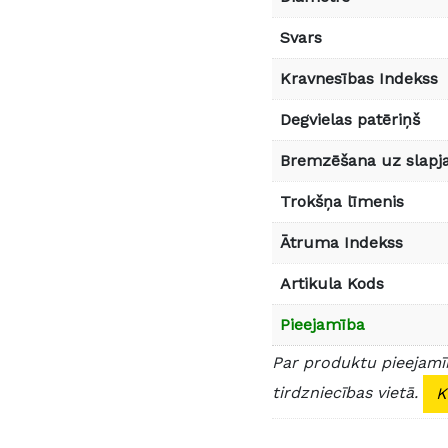
Svars
Kravnesības Indekss
Degvielas patēriņš
Bremzēšana uz slapja
Trokšņa līmenis
Ātruma Indekss
Artikula Kods
Pieejamība
Par produktu pieejamīb
tirdzniecības vietā.
K