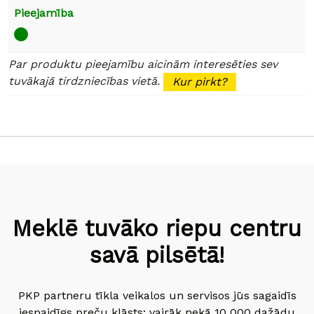
Pieejamība
Par produktu pieejamību aicinām interesēties sev
tuvākajā tirdzniecības vietā.
Kur pirkt?
Meklē tuvāko riepu centru
savā pilsētā!
PKP partneru tīkla veikalos un servisos jūs sagaidīs
iespaidīgs preču klāsts: vairāk nekā 10 000 dažādu