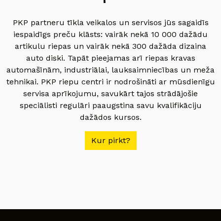
PKP partneru tīkla veikalos un servisos jūs sagaidīs
iespaidīgs preču klāsts: vairāk nekā 10 000 dažādu
artikulu riepas un vairāk nekā 300 dažāda dizaina
auto diski. Tapāt pieejamas arī riepas kravas
automašīnām, industriālai, lauksaimniecības un meža
tehnikai. PKP riepu centri ir nodrošināti ar mūsdienīgu
servisa aprīkojumu, savukārt tajos strādājošie
speciālisti regulāri paaugstina savu kvalifikāciju
dažādos kursos.
Kur pirkt?