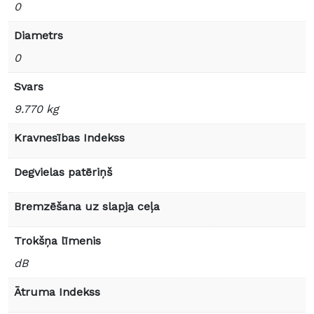
0
Diametrs
0
Svars
9.770 kg
Kravnesības Indekss
Degvielas patēriņš
Bremzēšana uz slapja ceļa
Trokšņa līmenis
dB
Ātruma Indekss