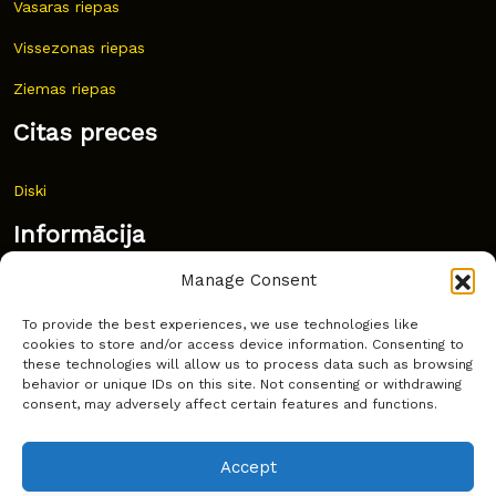
Vasaras riepas
Vissezonas riepas
Ziemas riepas
Citas preces
Diski
Informācija
Manage Consent
Jaunumi
To provide the best experiences, we use technologies like
Bieži uzdoti jautājumi
cookies to store and/or access device information. Consenting to
these technologies will allow us to process data such as browsing
Kur pirkt?
behavior or unique IDs on this site. Not consenting or withdrawing
consent, may adversely affect certain features and functions.
Sīkdatņu politika
Accept