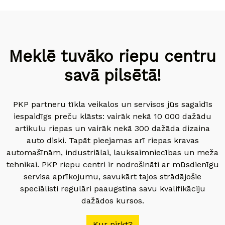
Meklē tuvāko riepu centru
savā pilsētā!
PKP partneru tīkla veikalos un servisos jūs sagaidīs
iespaidīgs preču klāsts: vairāk nekā 10 000 dažādu
artikulu riepas un vairāk nekā 300 dažāda dizaina
auto diski. Tapāt pieejamas arī riepas kravas
automašīnām, industriālai, lauksaimniecības un meža
tehnikai. PKP riepu centri ir nodrošināti ar mūsdienīgu
servisa aprīkojumu, savukārt tajos strādājošie
speciālisti regulāri paaugstina savu kvalifikāciju
dažādos kursos.
Kur pirkt?