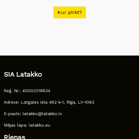
Kur pirkt?
SIA Latakko
Reģ. Nr.: 40003219834
Adrese: Latgales iela 462 k-1, Rīga, LV-1063
E-pasts: latakko@latakko.lv
Mājas lapa: latakko.eu
Riepas