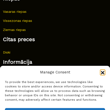
Vasaras riepas
Vissezonas riepas
Ziemas riepas
Citas preces
Diski
Informācija
Manage Consent
Jaunumi
To provide the best experiences, we use technologies like
Bieži uzdoti jautājumi
cookies to store and/or access device information. Consenting to
these technologies will allow us to process data such as browsing
Kur pirkt?
behavior or unique IDs on this site. Not consenting or withdrawing
consent, may adversely affect certain features and functions.
Sīkdatņu politika