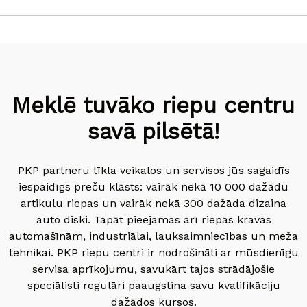
Meklē tuvāko riepu centru
savā pilsētā!
PKP partneru tīkla veikalos un servisos jūs sagaidīs
iespaidīgs preču klāsts: vairāk nekā 10 000 dažādu
artikulu riepas un vairāk nekā 300 dažāda dizaina
auto diski. Tapāt pieejamas arī riepas kravas
automašīnām, industriālai, lauksaimniecības un meža
tehnikai. PKP riepu centri ir nodrošināti ar mūsdienīgu
servisa aprīkojumu, savukārt tajos strādājošie
speciālisti regulāri paaugstina savu kvalifikāciju
dažādos kursos.