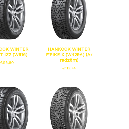
OOK WINTER
HANKOOK WINTER
T IZ2 (W616)
I*PIKE X (W429A) (Ar
radzēm)
€
96,80
€
113,74