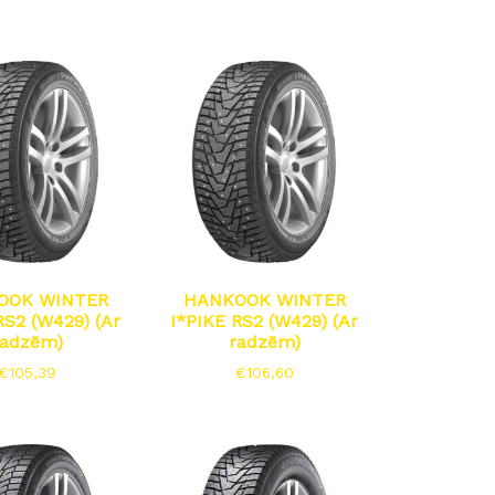
OOK WINTER
HANKOOK WINTER
RS2 (W429) (Ar
I*PIKE RS2 (W429) (Ar
radzēm)
radzēm)
€
105,39
€
106,60