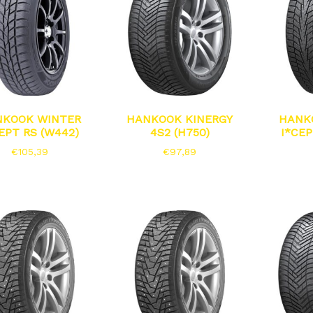
NKOOK WINTER
HANKOOK KINERGY
HANK
EPT RS (W442)
4S2 (H750)
I*CEP
€
105,39
€
97,89