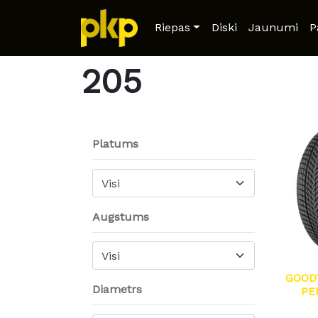
Home
/ Product Width /
205
/ Page 3
Riepas
Diski
Jaunumi
P
205
Platums
Visi
Augstums
Visi
GOOD
Diametrs
PE