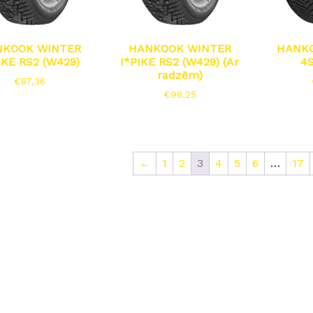
NKOOK WINTER
HANKOOK WINTER
HANKO
IKE RS2 (W429)
I*PIKE RS2 (W429) (Ar
4S
radzēm)
€
87,36
€
98,25
←
1
2
3
4
5
6
…
17