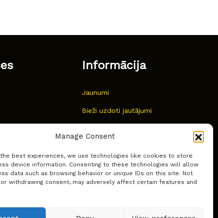
ces
Informācija
Jaunumi
Bieži uzdoti jautājumi
Kur pirkt?
Manage Consent
Sīkdatņu politika
 the best experiences, we use technologies like cookies to store
ss device information. Consenting to these technologies will allow
ss data such as browsing behavior or unique IDs on this site. Not
 or withdrawing consent, may adversely affect certain features and