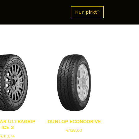
Kur pirkt?
AR ULTRAGRIP
DUNLOP ECONODRIVE
ICE 3
€
128,60
€
113,74