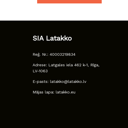
SIA Latakko
Reģ. Nr.: 40003219834
Adrese: Latgales iela 462 k-1, Rīga,
LV-1063
E-pasts: latakko@latakko.lv
Mājas lapa: latakko.eu