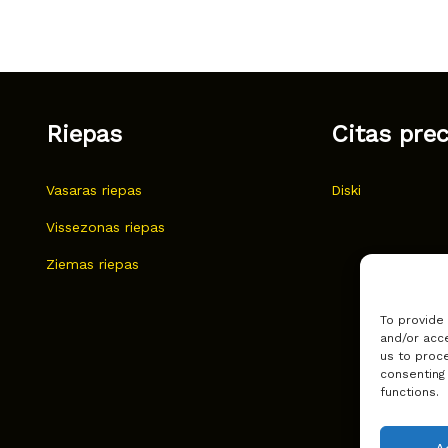
Riepas
Citas pre
Vasaras riepas
Diski
Vissezonas riepas
Ziemas riepas
To provide
and/or acce
us to proce
consenting
functions.