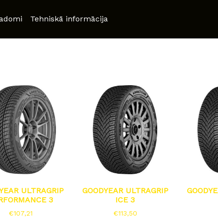
adomi
Tehniskā informācija
YEAR ULTRAGRIP
GOODYEAR ULTRAGRIP
GOODYE
RFORMANCE 3
ICE 3
€
107,21
€
113,50