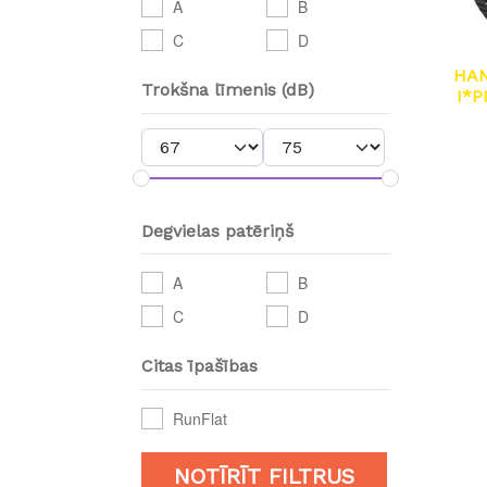
A
B
C
D
HA
Trokšna līmenis (dB)
I*P
Degvielas patēriņš
A
B
C
D
Citas īpašības
RunFlat
NOTĪRĪT FILTRUS