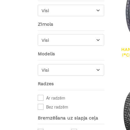
Visi
Zīmols
Visi
HA
Modelis
I*C
Visi
Radzes
Ar radzēm
Bez radzēm
Bremzēšana uz slapja ceļa